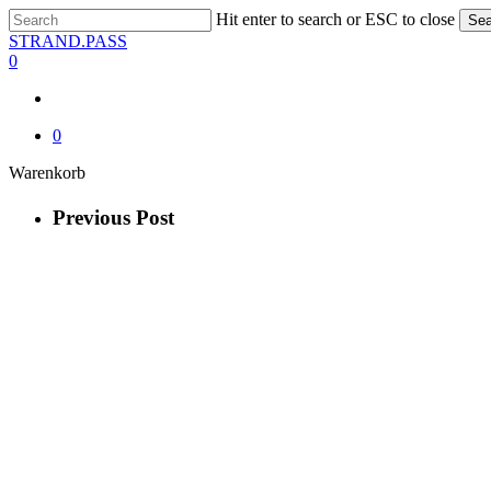
Skip
Hit enter to search or ESC to close
Sea
to
Close
STRAND.PASS
main
Search
0
content
0
Close
Warenkorb
Cart
Previous Post