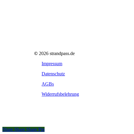
©
2026
strandpass.de
Impressum
Datenschutz
AGBs
Widerrufsbelehrung
Share
Share
Share
Share
Pin