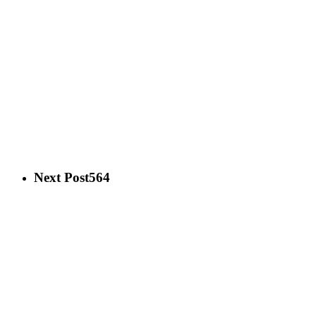
Next Post
564