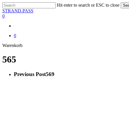
Skip
Hit enter to search or ESC to close
Sea
to
Close
STRAND.PASS
main
Search
0
content
0
Close
Warenkorb
Cart
565
Previous Post
569