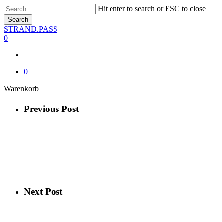
Skip
Hit enter to search or ESC to close
to
Search
main
Close
STRAND.PASS
content
Search
0
0
Close
Warenkorb
Cart
Previous Post
Next Post