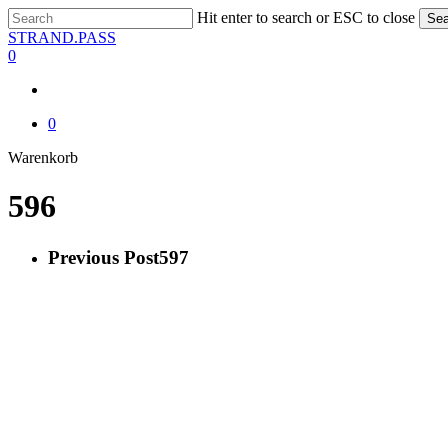
Skip
Hit enter to search or ESC to close
Sea
to
Close
STRAND.PASS
main
Search
0
content
0
Close
Warenkorb
Cart
596
Previous Post
597