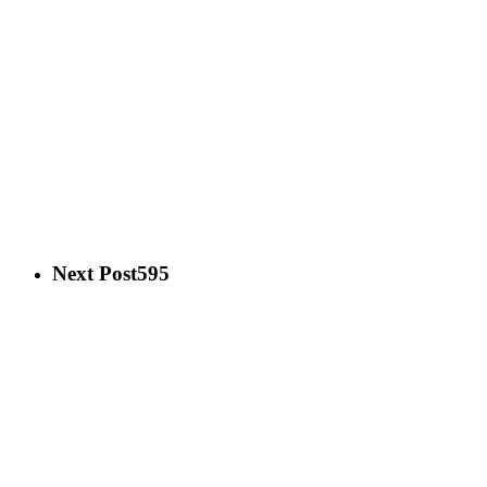
Next Post
595