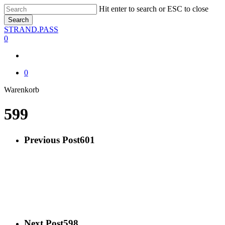
Skip
Hit enter to search or ESC to close
to
Search
main
Close
STRAND.PASS
content
Search
0
0
Close
Warenkorb
Cart
599
Previous Post
601
Next Post
598