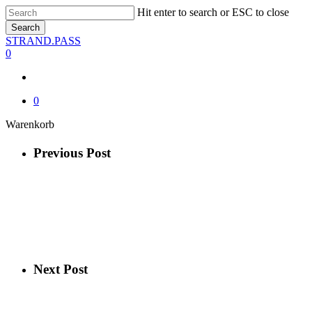
Skip
Hit enter to search or ESC to close
to
Search
main
Close
STRAND.PASS
content
Search
0
0
Close
Warenkorb
Cart
Previous Post
Next Post