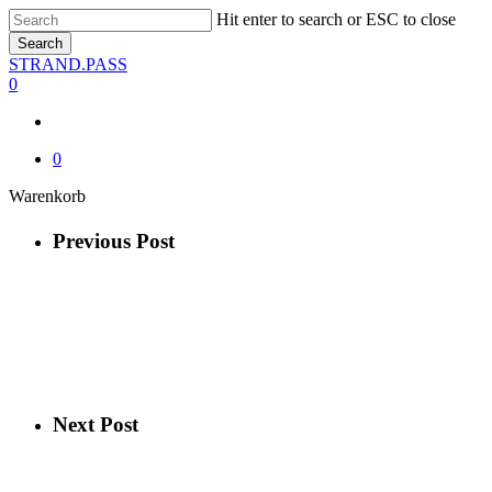
Skip
Hit enter to search or ESC to close
to
Search
main
Close
STRAND.PASS
content
Search
0
0
Close
Warenkorb
Cart
Previous Post
Next Post