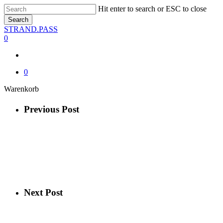
Skip
Hit enter to search or ESC to close
to
Search
main
Close
STRAND.PASS
content
Search
0
0
Close
Warenkorb
Cart
Previous Post
Next Post