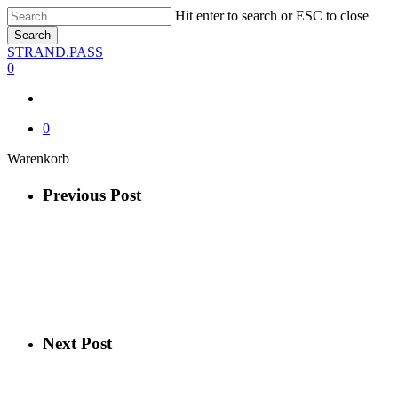
Skip
Hit enter to search or ESC to close
to
Search
main
Close
STRAND.PASS
content
Search
0
0
Close
Warenkorb
Cart
Previous Post
Next Post