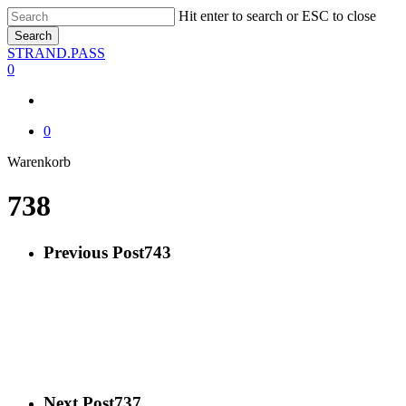
Skip
Hit enter to search or ESC to close
to
Search
main
Close
STRAND.PASS
content
Search
0
0
Close
Warenkorb
Cart
738
Previous Post
743
Next Post
737