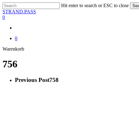
Skip
Hit enter to search or ESC to close
Sea
to
Close
STRAND.PASS
main
Search
0
content
0
Close
Warenkorb
Cart
756
Previous Post
758