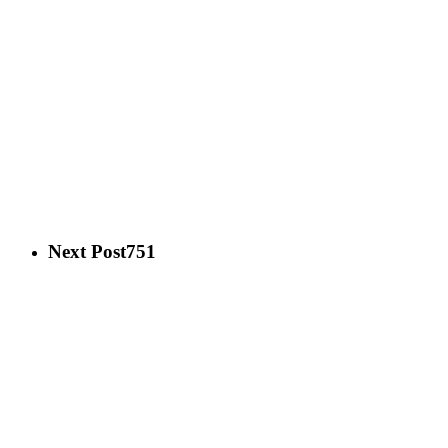
Next Post
751