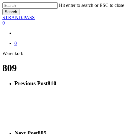
Skip
Hit enter to search or ESC to close
to
Search
main
Close
STRAND.PASS
content
Search
0
0
Close
Warenkorb
Cart
809
Previous Post
810
Next Post
805