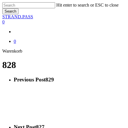
Skip
Hit enter to search or ESC to close
to
Search
main
Close
STRAND.PASS
content
Search
0
0
Close
Warenkorb
Cart
828
Previous Post
829
Next Post
827