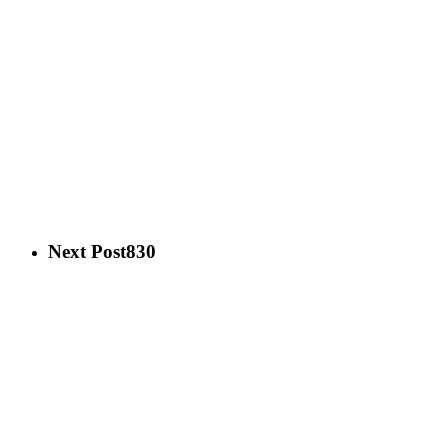
Next Post
830