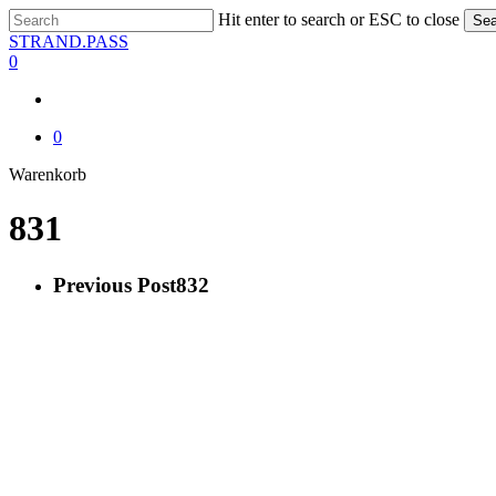
Skip
Hit enter to search or ESC to close
Sea
to
Close
STRAND.PASS
main
Search
0
content
0
Close
Warenkorb
Cart
831
Previous Post
832