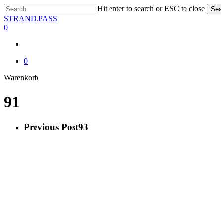
Skip
Hit enter to search or ESC to close
Sea
to
Close
STRAND.PASS
main
Search
0
content
0
Close
Warenkorb
Cart
91
Previous Post
93