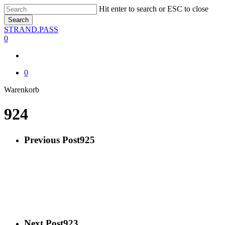
Skip
Hit enter to search or ESC to close
to
Search
main
Close
STRAND.PASS
content
Search
0
0
Close
Warenkorb
Cart
924
Previous Post
925
Next Post
923