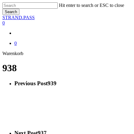
Skip
Hit enter to search or ESC to close
to
Search
main
Close
STRAND.PASS
content
Search
0
0
Close
Warenkorb
Cart
938
Previous Post
939
Next Post
937