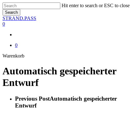
Skip
Hit enter to search or ESC to close
to
Search
main
Close
STRAND.PASS
content
Search
0
0
Close
Warenkorb
Cart
Automatisch gespeicherter
Entwurf
Previous Post
Automatisch gespeicherter
Entwurf