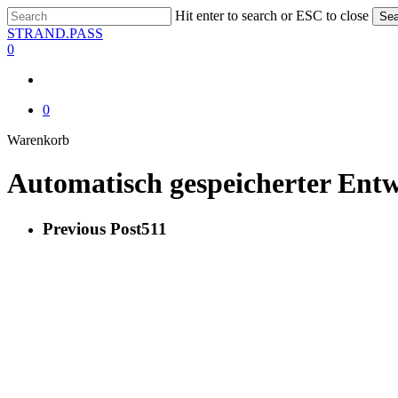
Skip
Hit enter to search or ESC to close
Sea
to
Close
STRAND.PASS
main
Search
0
content
0
Close
Warenkorb
Cart
Automatisch gespeicherter Ent
Previous Post
511