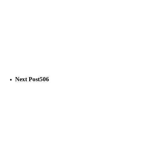
Next Post
506