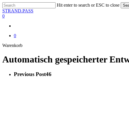
Skip
Hit enter to search or ESC to close
Sea
to
Close
STRAND.PASS
main
Search
0
content
0
Close
Warenkorb
Cart
Automatisch gespeicherter Ent
Previous Post
46