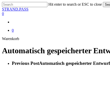
Skip
Hit enter to search or ESC to close
Sea
to
Close
STRAND.PASS
main
Search
0
content
0
Close
Warenkorb
Cart
Automatisch gespeicherter Ent
Previous Post
Automatisch gespeicherter Entwurf