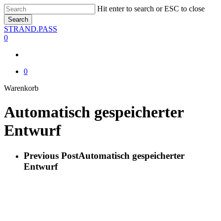
Skip
Hit enter to search or ESC to close
to
Search
main
Close
STRAND.PASS
content
Search
0
0
Close
Warenkorb
Cart
Automatisch gespeicherter
Entwurf
Previous Post
Automatisch gespeicherter
Entwurf