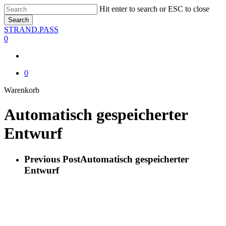
Skip
Hit enter to search or ESC to close
to
Search
main
Close
STRAND.PASS
content
Search
0
0
Close
Warenkorb
Cart
Automatisch gespeicherter
Entwurf
Previous Post
Automatisch gespeicherter
Entwurf