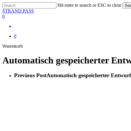
Skip
Hit enter to search or ESC to close
Sea
to
Close
STRAND.PASS
main
Search
0
content
0
Close
Warenkorb
Cart
Automatisch gespeicherter Ent
Previous Post
Automatisch gespeicherter Entwurf