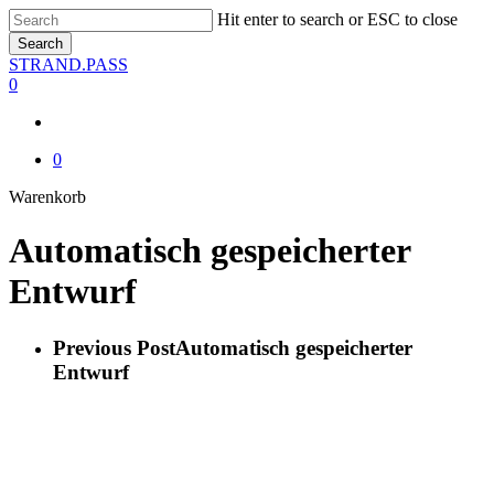
Skip
Hit enter to search or ESC to close
to
Search
main
Close
STRAND.PASS
content
Search
0
0
Close
Warenkorb
Cart
Automatisch gespeicherter
Entwurf
Previous Post
Automatisch gespeicherter
Entwurf