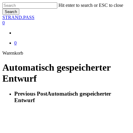
Skip
Hit enter to search or ESC to close
to
Search
main
Close
STRAND.PASS
content
Search
0
0
Close
Warenkorb
Cart
Automatisch gespeicherter
Entwurf
Previous Post
Automatisch gespeicherter
Entwurf