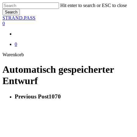
Skip
Hit enter to search or ESC to close
to
Search
main
Close
STRAND.PASS
content
Search
0
0
Close
Warenkorb
Cart
Automatisch gespeicherter
Entwurf
Previous Post
1070