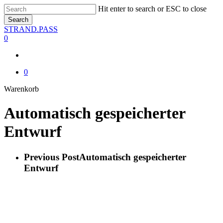
Skip
Hit enter to search or ESC to close
to
Search
main
Close
STRAND.PASS
content
Search
0
0
Close
Warenkorb
Cart
Automatisch gespeicherter
Entwurf
Previous Post
Automatisch gespeicherter
Entwurf