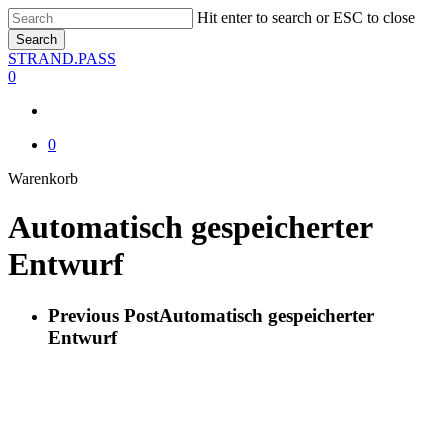
Skip
Hit enter to search or ESC to close
to
Search
main
Close
STRAND.PASS
content
Search
0
0
Close
Warenkorb
Cart
Automatisch gespeicherter
Entwurf
Previous Post
Automatisch gespeicherter
Entwurf