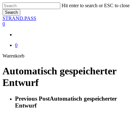
Skip
Hit enter to search or ESC to close
to
Search
main
Close
STRAND.PASS
content
Search
0
0
Close
Warenkorb
Cart
Automatisch gespeicherter
Entwurf
Previous Post
Automatisch gespeicherter
Entwurf