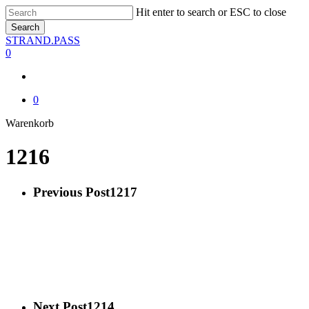
Skip
Hit enter to search or ESC to close
to
Search
main
Close
STRAND.PASS
content
Search
0
0
Close
Warenkorb
Cart
1216
Previous Post
1217
Next Post
1214