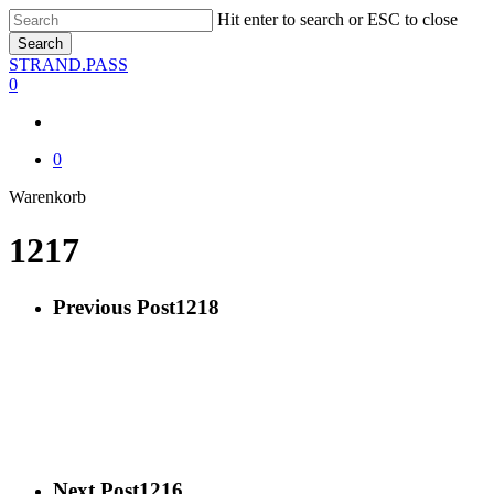
Skip
Hit enter to search or ESC to close
to
Search
main
Close
STRAND.PASS
content
Search
0
0
Close
Warenkorb
Cart
1217
Previous Post
1218
Next Post
1216