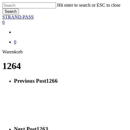
Skip
Hit enter to search or ESC to close
to
Search
main
Close
STRAND.PASS
content
Search
0
0
Close
Warenkorb
Cart
1264
Previous Post
1266
Next Post
1263