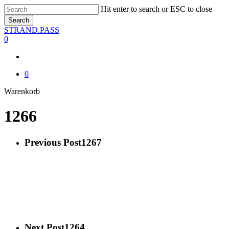
Skip
Hit enter to search or ESC to close
to
Search
main
Close
STRAND.PASS
content
Search
0
0
Close
Warenkorb
Cart
1266
Previous Post
1267
Next Post
1264