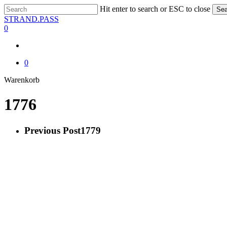
Skip
Hit enter to search or ESC to close
Sea
to
Close
STRAND.PASS
main
Search
0
content
0
Close
Warenkorb
Cart
1776
Previous Post
1779