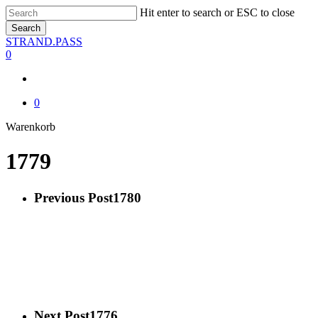
Skip
Hit enter to search or ESC to close
to
Search
main
Close
STRAND.PASS
content
Search
0
0
Close
Warenkorb
Cart
1779
Previous Post
1780
Next Post
1776