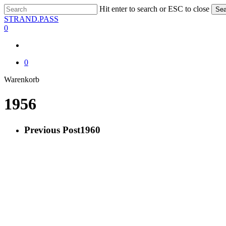
Skip
Hit enter to search or ESC to close
Sea
to
Close
STRAND.PASS
main
Search
0
content
0
Close
Warenkorb
Cart
1956
Previous Post
1960