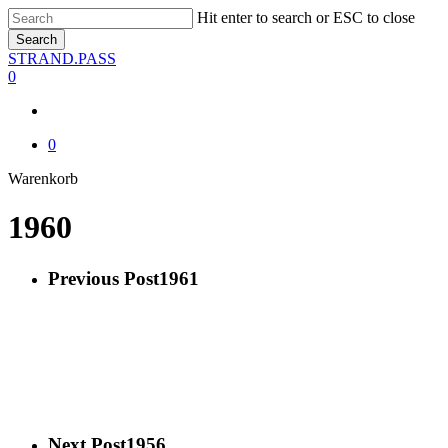
Skip
Hit enter to search or ESC to close
to
Search
main
Close
STRAND.PASS
content
Search
0
0
Close
Warenkorb
Cart
1960
Previous Post
1961
Next Post
1956