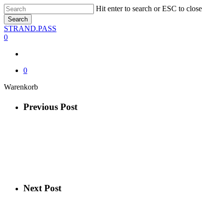
Skip
Hit enter to search or ESC to close
to
Search
main
Close
STRAND.PASS
content
Search
0
0
Close
Warenkorb
Cart
Previous Post
Next Post