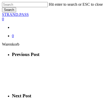
Skip
Hit enter to search or ESC to close
to
Search
main
Close
STRAND.PASS
content
Search
0
0
Close
Warenkorb
Cart
Previous Post
Next Post