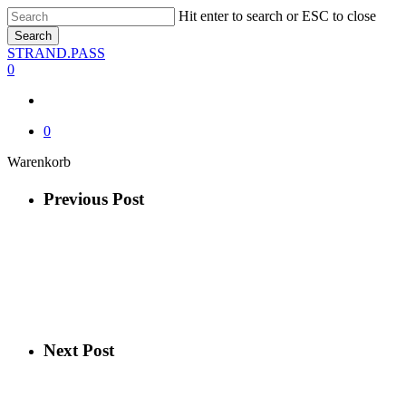
Skip
Hit enter to search or ESC to close
to
Search
main
Close
STRAND.PASS
content
Search
0
0
Close
Warenkorb
Cart
Previous Post
Next Post