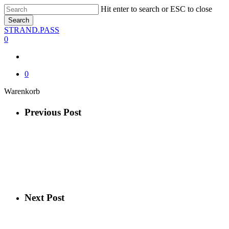
Skip
Hit enter to search or ESC to close
to
Search
main
Close
STRAND.PASS
content
Search
0
0
Close
Warenkorb
Cart
Previous Post
Next Post