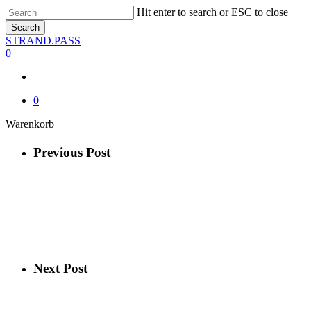
Skip
Hit enter to search or ESC to close
to
Search
main
Close
STRAND.PASS
content
Search
0
0
Close
Warenkorb
Cart
Previous Post
Next Post