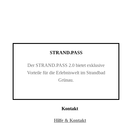
STRAND.PASS
Der STRAND.PASS 2.0 bietet exklusive
Vorteile für die Erlebniswelt im Strandbad
Grünau.
Kontakt
Hilfe & Kontakt