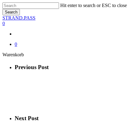
Skip
Hit enter to search or ESC to close
to
Search
main
Close
STRAND.PASS
content
Search
0
0
Close
Warenkorb
Cart
Previous Post
Next Post