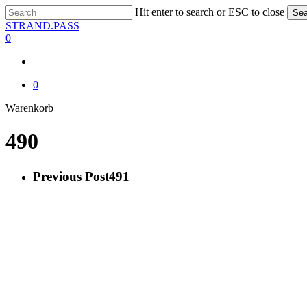
Skip
Hit enter to search or ESC to close
Sea
to
Close
STRAND.PASS
main
Search
0
content
0
Close
Warenkorb
Cart
490
Previous Post
491