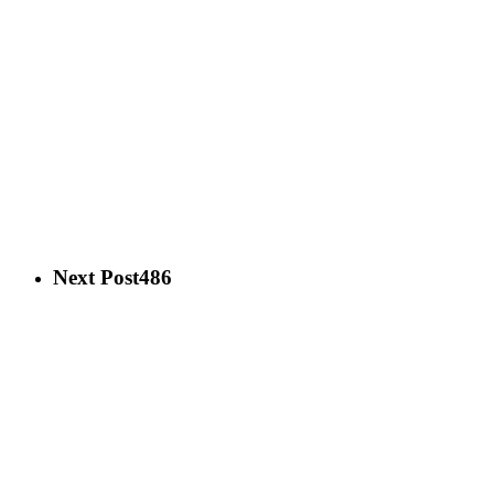
Next Post
486