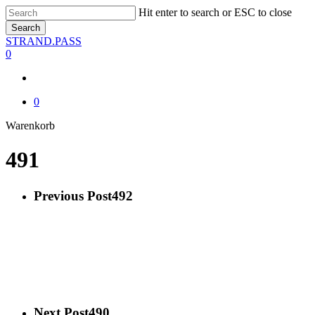
Skip
Hit enter to search or ESC to close
to
Search
main
Close
STRAND.PASS
content
Search
0
0
Close
Warenkorb
Cart
491
Previous Post
492
Next Post
490