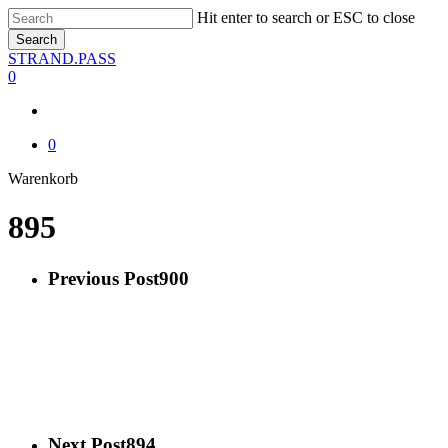
Skip
Hit enter to search or ESC to close
to
Search
main
Close
STRAND.PASS
content
Search
0
0
Close
Warenkorb
Cart
895
Previous Post
900
Next Post
894