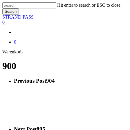
Skip
Hit enter to search or ESC to close
to
Search
main
Close
STRAND.PASS
content
Search
0
0
Close
Warenkorb
Cart
900
Previous Post
904
Next Post
895