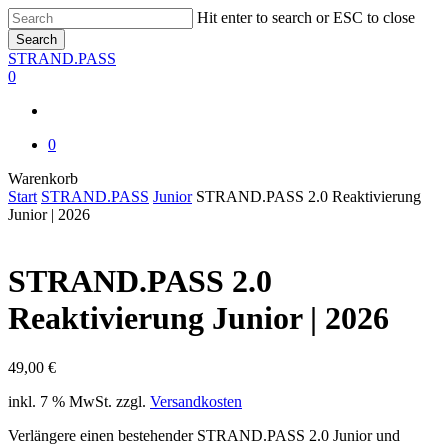
Skip
Hit enter to search or ESC to close
to
Search
main
Close
STRAND.PASS
content
Search
0
0
Close
Warenkorb
Cart
Start
STRAND.PASS
Junior
STRAND.PASS 2.0 Reaktivierung
Junior | 2026
STRAND.PASS 2.0
Reaktivierung Junior | 2026
49,00
€
inkl. 7 % MwSt.
zzgl.
Versandkosten
Verlängere einen bestehender STRAND.PASS 2.0 Junior und